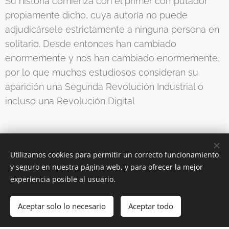
Su historia comienza con el primer computador
propiamente dicho, cuya autoría no puede
adjudicársele estrictamente a ninguna persona en
solitario. Desde entonces han cambiado
enormemente y nos han cambiado enormemente,
por lo que muchos estudiosos consideran su
aparición una Segunda Revolución Industrial o
incluso una Revolución Digital
Utilizamos cookies para permitir un correcto funcionamiento
y seguro en nuestra página web, y para ofrecer la mejor
experiencia posible al usuario.
© 2024 Todos los derechos reservados
Aceptar solo lo necesario
Creado con
Webnode
Aceptar todo
Cookies
Comenzar
¡Crea tu página web gratis!