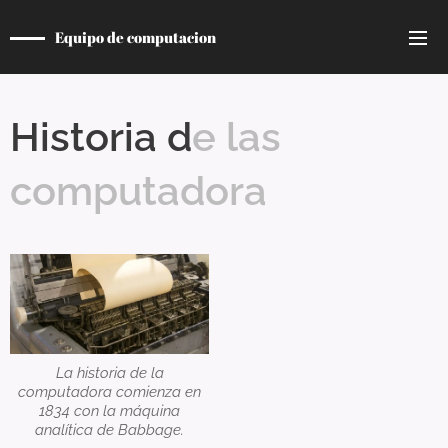
Equipo de computacion
Historia d
e
las
computadora
La historia de la
computadora comienza en
1834 con la máquina
analítica de Babbage.