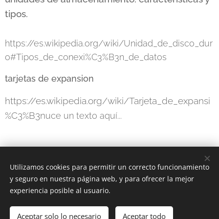
tipos.
https://es.wikipedia.org/wiki/Unidad_de_disco_dur
o#Tipos_de_conexi%C3%B3n_de_datos
tarjetas de expansion
https://es.wikipedia.org/wiki/Tarjeta_de_expansi
%C3%B3n
uce un texto aquí...
Utilizamos cookies para permitir un correcto funcionamiento
y seguro en nuestra página web, y para ofrecer la mejor
experiencia posible al usuario.
© 2024 Todos los derechos reservados
Aceptar solo lo necesario
Creado con
Webnode
Aceptar todo
Cookies